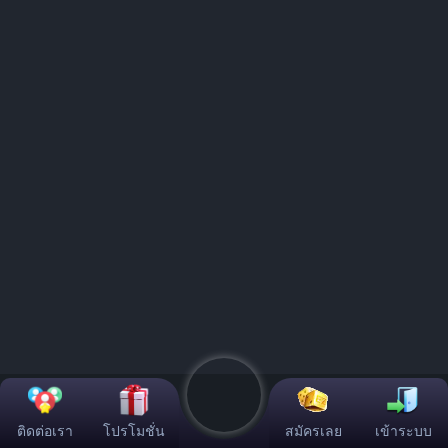
ติดต่อเรา
โปรโมชั่น
สมัครเลย
เข้าระบบ