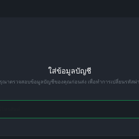
ใส่ข้อมูลบัญชี
รุณาตรวจสอบข้อมูลบัญชีของคุณก่อนส่ง เพื่อทำการเปลี่ยนรหัสผ่