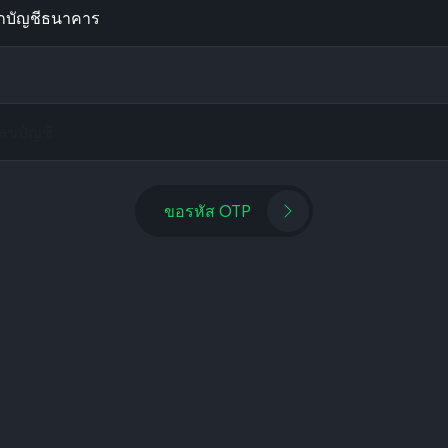
อกบัญชีธนาคาร
ขอรหัส OTP